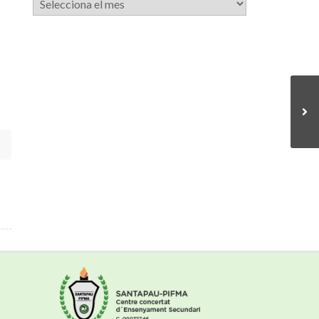
de
notícies