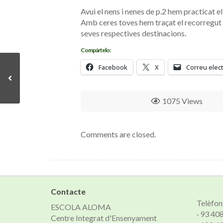
Avui el nens i nenes de p.2 hem practicat e
Amb ceres toves hem traçat el recorregut de
seves respectives destinacions.
Compártelo:
Facebook
X
Correu elec
1075 Views
Comments are closed.
Contacte
Telèfon
ESCOLA ALOMA
· 93 40
Centre Integrat d'Ensenyament