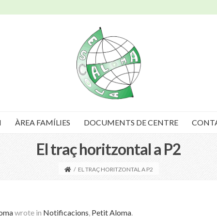
I
ÀREA FAMÍLIES
DOCUMENTS DE CENTRE
CONT
El traç horitzontal a P2
/
EL TRAÇ HORITZONTAL A P2
loma
wrote in
Notificacions
,
Petit Aloma
.