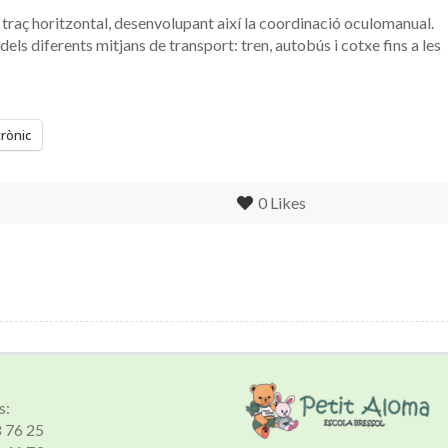
l traç horitzontal, desenvolupant així la coordinació oculomanual.
ls diferents mitjans de transport: tren, autobús i cotxe fins a les
trònic
0
Likes
s:
8 76 25