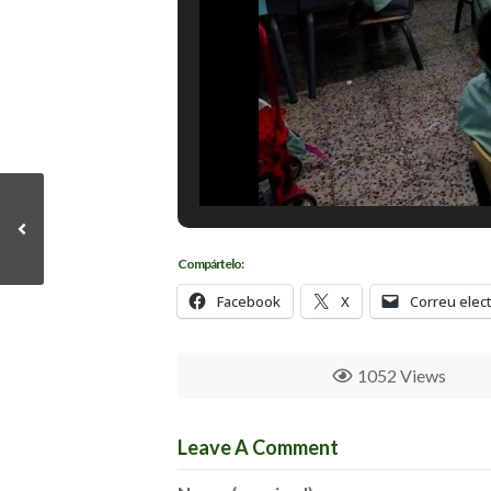
Compártelo:
Facebook
X
Correu elec
1052 Views
Leave A Comment