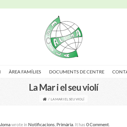
I
ÀREA FAMÍLIES
DOCUMENTS DE CENTRE
CONT
La Mar i el seu violí
/
LA MAR I EL SEU VIOLÍ
Aloma
wrote in
Notificacions
,
Primària
.
It has
0 Comment
.