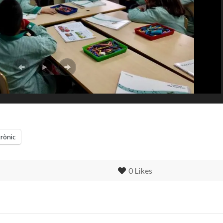
trònic
0
Likes