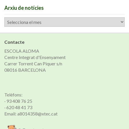
Arxiu de notícies
Arxiu
de
notícies
Contacte
ESCOLA ALOMA
Centre Integrat d'Ensenyament
Carrer Torrent Can Piquer s/n
08016 BARCELONA
Telèfons:
· 93 408 76 25
· 620 48 41 73
Email: a8014358@xtec.cat