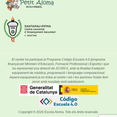
El centre ha participat al Programa Código Escuela 4.0 (programa
finançat pel Ministeri d’Educació, Formació Professional i Esports) i que
ha representat una dotació de 20.000 €, amb la finalitat d’adquirir
equipament de robòtica, programació i llenguatge computacional.
Aquest equipament ja es troba al centre i els i les alumnes l'estan fent
servir amb resultats molt satisfactoris.
Copyright ® 2026
Escola Aloma
. Tots els drets reservats.