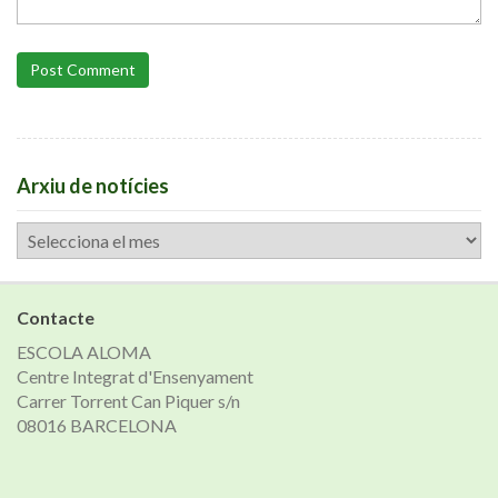
Post Comment
Arxiu de notícies
Arxiu
de
notícies
Contacte
ESCOLA ALOMA
Centre Integrat d'Ensenyament
Carrer Torrent Can Piquer s/n
08016 BARCELONA