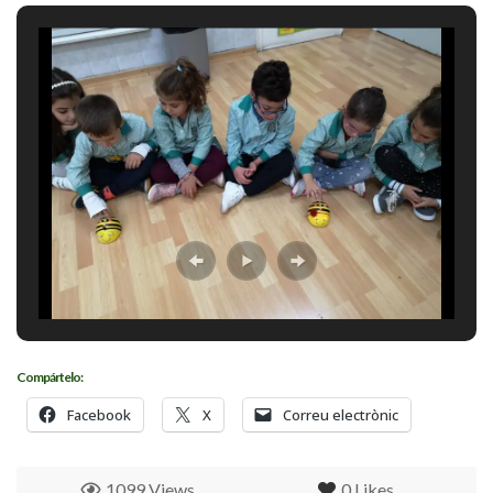
Compártelo:
Facebook
X
Correu electrònic
1099 Views
0
Likes