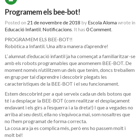
Programem els bee-bot!
Posted on
21 de novembre de 2018
by
Escola Aloma
wrote in
Educació Infantil
,
Notificacions
.
It has
0 Comment
.
PROGRAMEM ELS BEE-BOT!!
Robòtica a Infantil. Una altra manera d’aprendre!
L’ alumnat d’educació infantil ja ha començat a familiaritzar-se
amb els robots programables que anomenem BEE-BOT. De
moment només n’utilitzem un dels que tenim, doncs treballem
en grup per tal d’aprendre i descobrir plegats les
característiques de la BEE-BOT i el seu funcionament.
Estem descobrint per a què serveix cada un dels botons que
té i a desplaçar la BEE-BOT (com realitzar el desplaçament
endavant i els girs a l’esquerra i a la dreta!) I que a vegades no
arriba al seu destí, ella no s’equivoca mai, som nosaltres que
no l’hem programat de forma correcta.
La cosa ara ja es complica més, però ens ho passem molt i
molt bé!