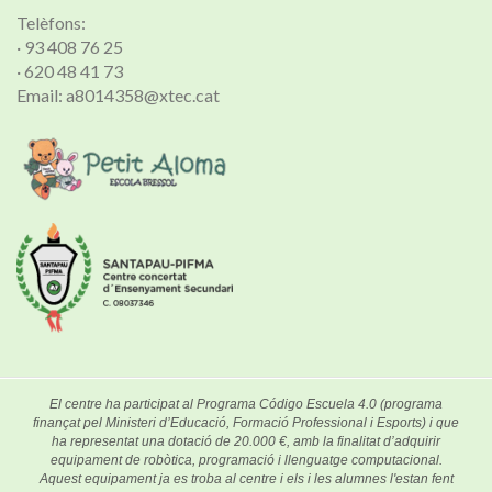
Telèfons:
· 93 408 76 25
· 620 48 41 73
Email: a8014358@xtec.cat
El centre ha participat al Programa Código Escuela 4.0 (programa
finançat pel Ministeri d’Educació, Formació Professional i Esports) i que
ha representat una dotació de 20.000 €, amb la finalitat d’adquirir
equipament de robòtica, programació i llenguatge computacional.
Aquest equipament ja es troba al centre i els i les alumnes l'estan fent