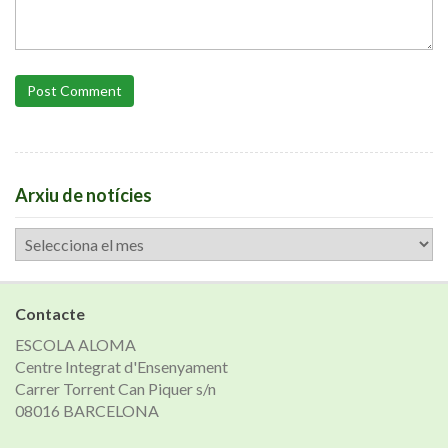
Post Comment
Arxiu de notícies
Arxiu
de
notícies
Contacte
ESCOLA ALOMA
Centre Integrat d'Ensenyament
Carrer Torrent Can Piquer s/n
08016 BARCELONA