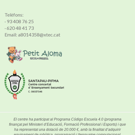
Telèfons:
· 93 408 76 25
· 620 48 41 73
Email: a8014358@xtec.cat
El centre ha participat al Programa Código Escuela 4.0 (programa
finançat pel Ministeri d’Educació, Formació Professional i Esports) i que
ha representat una dotació de 20.000 €, amb la finalitat d’adquirir
equipament de robòtica, programació i llenguatge computacional.