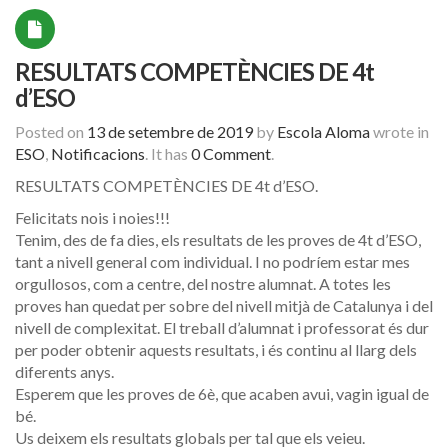
RESULTATS COMPETÈNCIES DE 4t
d’ESO
Posted on
13 de setembre de 2019
by
Escola Aloma
wrote in
ESO
,
Notificacions
.
It has
0 Comment
.
RESULTATS COMPETÈNCIES DE 4t d’ESO.
Felicitats nois i noies!!!
Tenim, des de fa dies, els resultats de les proves de 4t d’ESO,
tant a nivell general com individual. I no podríem estar mes
orgullosos, com a centre, del nostre alumnat. A totes les
proves han quedat per sobre del nivell mitjà de Catalunya i del
nivell de complexitat. El treball d’alumnat i professorat és dur
per poder obtenir aquests resultats, i és continu al llarg dels
diferents anys.
Esperem que les proves
de 6è, que acaben avui, vagin igual de
bé.
Us deixem els resultats globals per tal que els veieu.