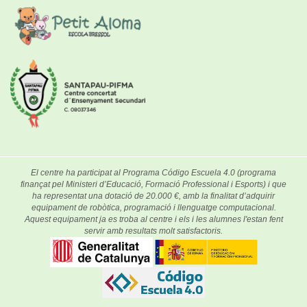
El centre ha participat al Programa Código Escuela 4.0 (programa
finançat pel Ministeri d’Educació, Formació Professional i Esports) i que
ha representat una dotació de 20.000 €, amb la finalitat d’adquirir
equipament de robòtica, programació i llenguatge computacional.
Aquest equipament ja es troba al centre i els i les alumnes l'estan fent
servir amb resultats molt satisfactoris.