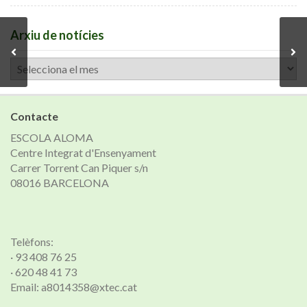
Arxiu de notícies
Arxiu
de
notícies
Contacte
ESCOLA ALOMA
Centre Integrat d'Ensenyament
Carrer Torrent Can Piquer s/n
08016 BARCELONA
Telèfons:
· 93 408 76 25
· 620 48 41 73
Email: a8014358@xtec.cat