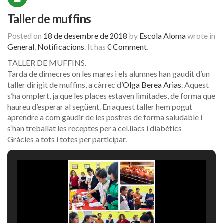
Taller de muffins
Posted on
18 de desembre de 2018
by
Escola Aloma
wrote in
General
,
Notificacions
.
It has
0 Comment
.
TALLER DE MUFFINS.
Tarda de dimecres on les mares i els alumnes han gaudit d’un
taller dirigit de muffins, a càrrec d’
Olga Berea Arias
. Aquest
s’ha omplert, ja que les places estaven limitades, de forma que
haureu d’esperar al següent. En aquest taller hem pogut
aprendre a com gaudir de les postres de forma saludable i
s’han treballat les receptes per a cel.liacs i diabètics
Gràcies a tots i totes per participar.