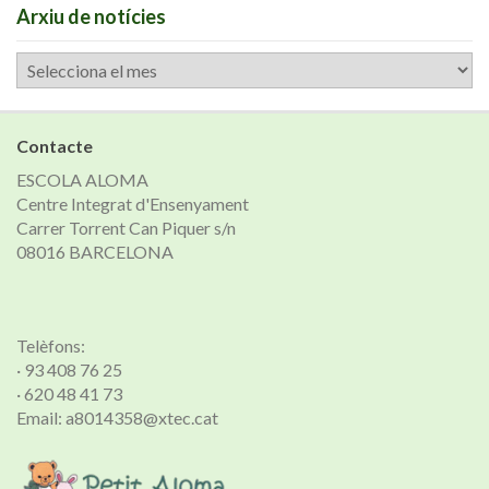
Arxiu de notícies
Arxiu
de
notícies
Contacte
ESCOLA ALOMA
Centre Integrat d'Ensenyament
Carrer Torrent Can Piquer s/n
08016 BARCELONA
Telèfons:
· 93 408 76 25
· 620 48 41 73
Email: a8014358@xtec.cat