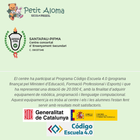
El centre ha participat al Programa Código Escuela 4.0 (programa
finançat pel Ministeri d’Educació, Formació Professional i Esports) i que
ha representat una dotació de 20.000 €, amb la finalitat d’adquirir
equipament de robòtica, programació i llenguatge computacional.
Aquest equipament ja es troba al centre i els i les alumnes l'estan fent
servir amb resultats molt satisfactoris.