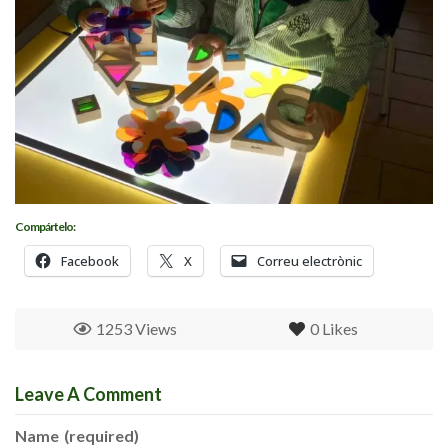
Compártelo:
Facebook
X
Correu electrònic
1253 Views
0
Likes
Leave A Comment
Name
(required)