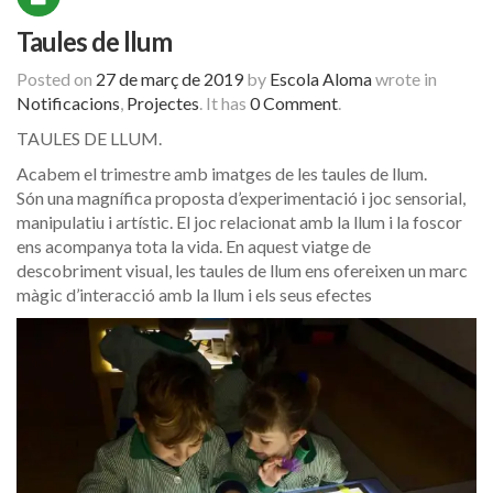
Taules de llum
Posted on
27 de març de 2019
by
Escola Aloma
wrote in
Notificacions
,
Projectes
.
It has
0 Comment
.
TAULES DE LLUM.
Acabem el trimestre amb imatges de les taules de llum.
Són una magnífica proposta d’experimentació i joc sensorial,
manipulatiu i artístic. El joc relacionat amb la llum i la foscor
ens acompanya tota la vida. En aquest viatge de
descobriment visual, les taules de llum ens ofereixen un marc
màgic d’interacció amb la llum i els seus efectes