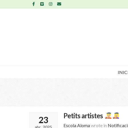
INIC
Petits artistes
23
Escola Aloma
wrote in
Notificac
abr., 2025