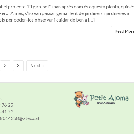
t el projecte “El gira-sol” i han après com és aquesta planta, quin é
ixer… A més, s’ho van passar genial fent de jardiners i jardineres al
sols per poder-los observar i cuidar de ben a […]
Read Mor
2
3
Next »
s:
8 76 25
8 41 73
 a8014358@xtec.cat