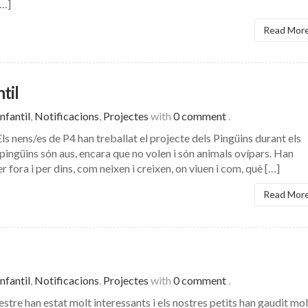
[…]
Read Mor
til
nfantil
,
Notificacions
,
Projectes
with
0 comment
.
s nens/es de P4 han treballat el projecte dels Pingüins durant els
pingüins són aus, encara que no volen i són animals ovípars. Han
r fora i per dins, com neixen i creixen, on viuen i com, què […]
Read Mor
nfantil
,
Notificacions
,
Projectes
with
0 comment
.
stre han estat molt interessants i els nostres petits han gaudit mol