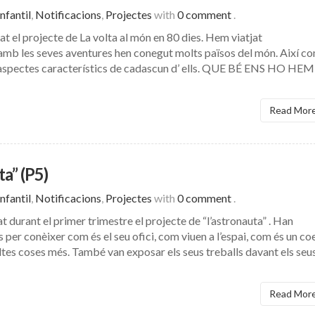
nfantil
,
Notificacions
,
Projectes
with
0 comment
.
at el projecte de La volta al món en 80 dies. Hem viatjat
amb les seves aventures hen conegut molts països del món. Així c
i aspectes característics de cadascun d’ ells. QUE BÉ ENS HO HEM
Read Mor
ta” (P5)
nfantil
,
Notificacions
,
Projectes
with
0 comment
.
t durant el primer trimestre el projecte de “l’astronauta” . Han
 per conèixer com és el seu ofici, com viuen a l’espai, com és un coe
oltes coses més. També van exposar els seus treballs davant els seu
Read Mor