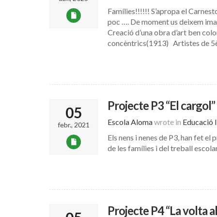
Famílies!!!!!! S’apropa el Carnes
poc …. De moment us deixem imatg
Creació d’una obra d’art ben colo
concèntrics(1913) Artistes de 5è
Projecte P3 “El cargol”
05
Escola Aloma
wrote in
Educació I
febr., 2021
Els nens i nenes de P3, han fet el 
de les famílies i del treball esco
Projecte P4 “La volta a