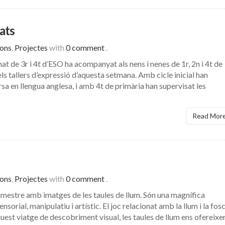
ats
ions
,
Projectes
with
0 comment
.
at de 3r i 4t d’ESO ha acompanyat als nens i nenes de 1r, 2n i 4t de
s tallers d’expressió d’aquesta setmana. Amb cicle inicial han
rsa en llengua anglesa, i amb 4t de primària han supervisat les
Read Mor
ions
,
Projectes
with
0 comment
.
stre amb imatges de les taules de llum. Són una magnífica
sorial, manipulatiu i artístic. El joc relacionat amb la llum i la fos
uest viatge de descobriment visual, les taules de llum ens ofereixe