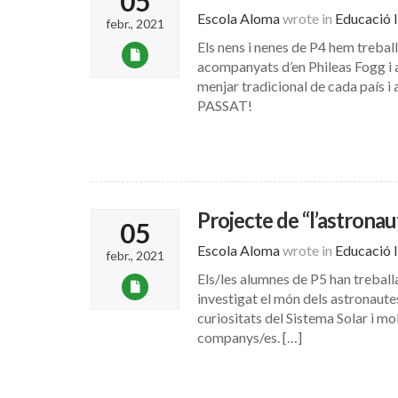
05
Escola Aloma
wrote in
Educació I
febr., 2021
Els nens i nenes de P4 hem treball
acompanyats d’en Phileas Fogg i 
menjar tradicional de cada país 
PASSAT!
Projecte de “l’astronau
05
Escola Aloma
wrote in
Educació I
febr., 2021
Els/les alumnes de P5 han treballa
investigat el món dels astronautes
curiositats del Sistema Solar i m
companys/es. […]