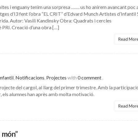
toltes i enguany tenim una sorpresa ……. us ho anirem avancant poc 
es d’I3 fent l’obra “EL CRIT” d’Edvard Munch Artistes d’Infantil 
rida. Autor: Vasili Kandinsky Obra: Quadrats i cercles
 PRI. Creació d’una obra […]
Read Mor
nfantil
,
Notificacions
,
Projectes
with
0 comment
.
projecte del cargol, al llarg del primer trimestre. Amb la participaci
lar, els alumnes han après amb molta motivació.
Read Mor
l món”