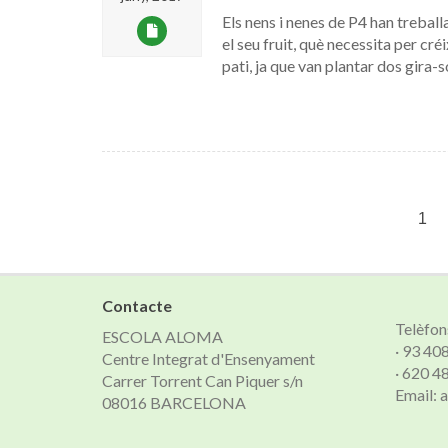
Els nens i nenes de P4 han treballa
el seu fruit, què necessita per cré
pati, ja que van plantar dos gira-
1
Contacte
Telèfon
ESCOLA ALOMA
· 93 40
Centre Integrat d'Ensenyament
· 620 4
Carrer Torrent Can Piquer s/n
Email:
08016 BARCELONA