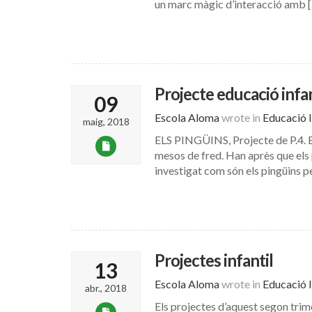
un marc màgic d’interacció amb 
Projecte educació infan
09
Escola Aloma
wrote in
Educació I
maig, 2018
ELS PINGÜINS, Projecte de P.4. El
mesos de fred. Han après que els 
investigat com són els pingüins pe
Projectes infantil
13
Escola Aloma
wrote in
Educació I
abr., 2018
Els projectes d’aquest segon trime