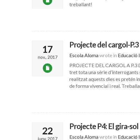
treballant!
Projecte del cargol-P.3
17
Escola Aloma
wrote in
Educació I
nov., 2017
PROJECTE DEL CARGOL A P.3 Dura
tret tota una sèrie d’interrogant
realitzat aquests dies es pretén in
de forma vivencial i real. Treball
Projecte P4: El gira-sol
22
Escola Aloma
wrote in
Educació I
juny, 2017