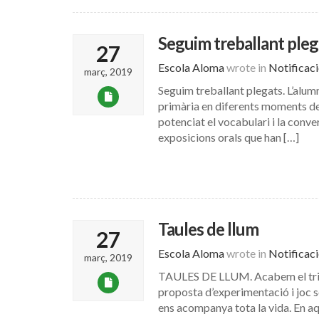
Seguim treballant pleg
27
Escola Aloma
wrote in
Notificac
març, 2019
Seguim treballant plegats. L’alumn
primària en diferents moments del
potenciat el vocabulari i la conve
exposicions orals que han […]
Taules de llum
27
Escola Aloma
wrote in
Notificac
març, 2019
TAULES DE LLUM. Acabem el trime
proposta d’experimentació i joc sen
ens acompanya tota la vida. En aq