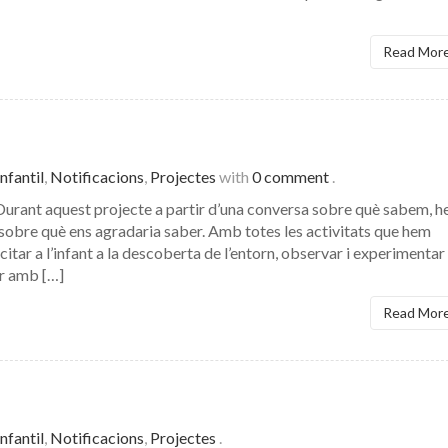
Read Mor
nfantil
,
Notificacions
,
Projectes
with
0 comment
.
nt aquest projecte a partir d’una conversa sobre què sabem, 
s sobre què ens agradaria saber. Amb totes les activitats que hem
citar a l’infant a la descoberta de l’entorn, observar i experimentar
ar amb […]
Read Mor
nfantil
,
Notificacions
,
Projectes
.