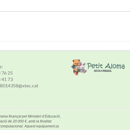
s:
8 76 25
8 41 73
 a8014358@xtec.cat
rama finançat pel Ministeri d’Educació,
ació de 20.000 €, amb la finalitat
e computacional. Aquest equipament ja