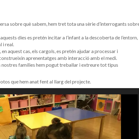
versa sobre què sabem, hem tret tota una sèrie d’interrogants sobr
quests dies es pretén incitar a l’infant a la descoberta de l’entorn,
i real.
en aquest cas, els cargols, es pretén ajudar a processar i
construeixi
n aprenentatges amb interacció amb el medi.
 nostres famílies hem pogut treballar i extreure tot tipus
otos que hem anat fent al llarg del projecte.