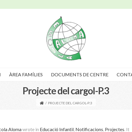
I
ÀREA FAMÍLIES
DOCUMENTS DE CENTRE
CONT
Projecte del cargol-P.3
/
PROJECTE DEL CARGOL-P.3
cola Aloma
wrote in
Educació Infantil
,
Notificacions
,
Projectes
.
It