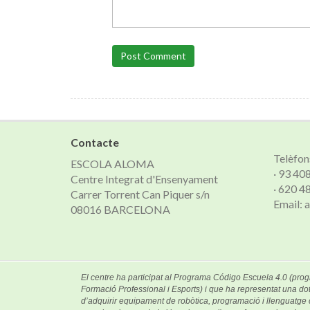
Post Comment
Contacte
Telèfon
ESCOLA ALOMA
· 93 40
Centre Integrat d'Ensenyament
· 620 4
Carrer Torrent Can Piquer s/n
Email:
08016 BARCELONA
El centre ha participat al Programa Código Escuela 4.0 (prog
Formació Professional i Esports) i que ha representat una dot
d’adquirir equipament de robòtica, programació i llenguatg