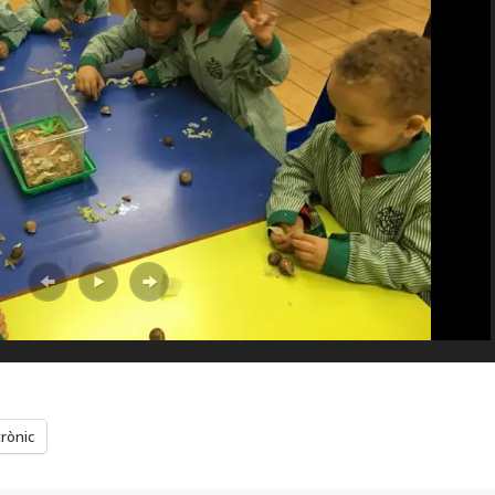
trònic