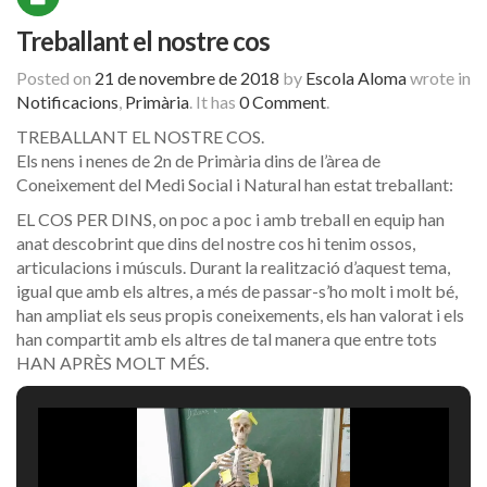
Treballant el nostre cos
Posted on
21 de novembre de 2018
by
Escola Aloma
wrote in
Notificacions
,
Primària
.
It has
0 Comment
.
TREBALLANT EL NOSTRE COS.
Els nens i nenes de 2n de Primària dins de l’àrea de
Coneixement del Medi Social i Natural han estat treballant:
EL COS PER DINS, on poc a poc i amb treball en equip han
anat descobrint que dins del nostre cos hi tenim ossos,
articulacions i músculs. Durant la realització d’aquest tema,
igual que amb els altres, a més de passar-s’ho molt i molt bé,
han ampliat els seus propis coneixements, els han valorat i els
han compartit amb els altres de tal manera que entre tots
HAN APRÈS MOLT MÉS.