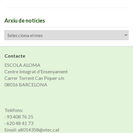
Arxiu de notícies
Arxiu
de
notícies
Contacte
ESCOLA ALOMA
Centre Integrat d'Ensenyament
Carrer Torrent Can Piquer s/n
08016 BARCELONA
Telèfons:
· 93 408 76 25
· 620 48 41 73
Email: a8014358@xtec.cat