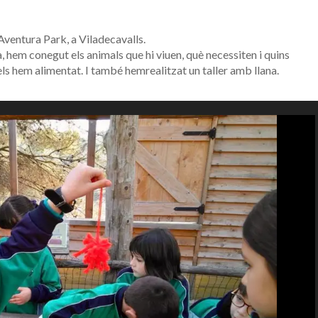
d’Aventura Park, a Viladecavalls.
, hem conegut els animals que hi viuen, què necessiten i quins
ls hem alimentat. I també hemrealitzat un taller amb llana.