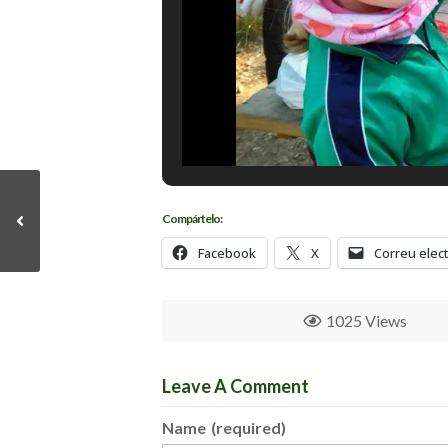
Compártelo:
Facebook
X
Correu elec
1025 Views
Leave A Comment
Name
(required)