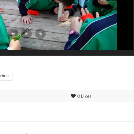
trònic
0
Likes