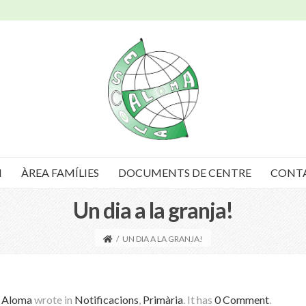
I
ÀREA FAMÍLIES
DOCUMENTS DE CENTRE
CONT
Un dia a la granja!
/
UN DIA A LA GRANJA!
a Aloma
wrote in
Notificacions
,
Primària
.
It has
0 Comment
.