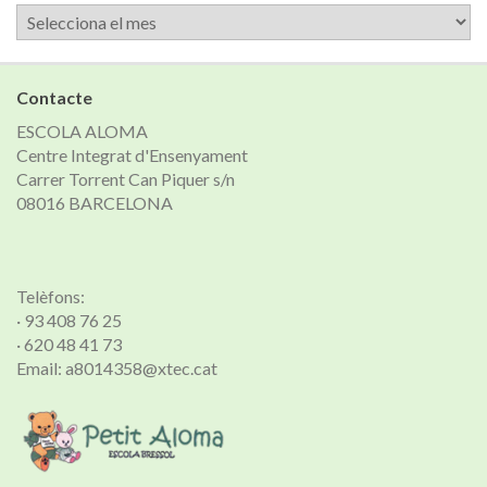
Arxiu
de
notícies
Contacte
ESCOLA ALOMA
Centre Integrat d'Ensenyament
Carrer Torrent Can Piquer s/n
08016 BARCELONA
Telèfons:
· 93 408 76 25
· 620 48 41 73
Email: a8014358@xtec.cat