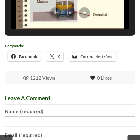
Compártelo:
Facebook
X
Correu electrònic
1212 Views
0
Likes
Leave A Comment
Name
(required)
Email
(required)