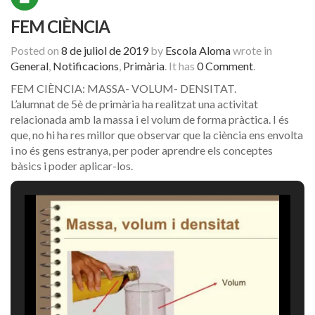
FEM CIÈNCIA
Posted on
8 de juliol de 2019
by
Escola Aloma
wrote in
General
,
Notificacions
,
Primària
.
It has
0 Comment
.
FEM CIÈNCIA: MASSA- VOLUM- DENSITAT.
L’alumnat de 5è de primària ha realitzat una activitat
relacionada amb la massa i el volum de forma pràctica. I és
que, no hi ha res millor que observar que la ciència ens envolta
i no és gens estranya, per poder aprendre els conceptes
bàsics i poder aplicar-los.