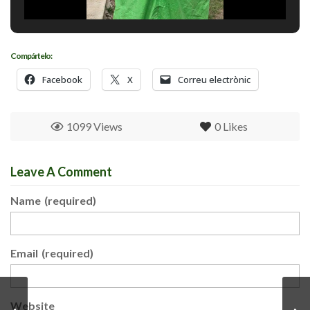
Compártelo:
Facebook
X
Correu electrònic
1099 Views
0
Likes
Leave A Comment
Name
(required)
Email
(required)
Website