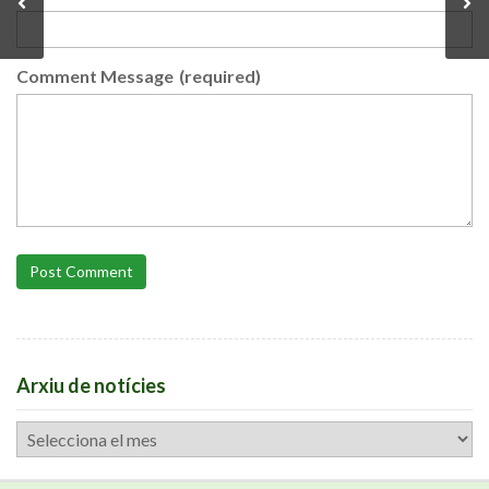
Comment Message
(required)
Post Comment
Arxiu de notícies
Arxiu
de
notícies