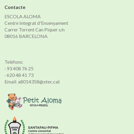
Contacte
ESCOLA ALOMA
Centre Integrat d'Ensenyament
Carrer Torrent Can Piquer s/n
08016 BARCELONA
Telèfons:
· 93 408 76 25
· 620 48 41 73
Email: a8014358@xtec.cat