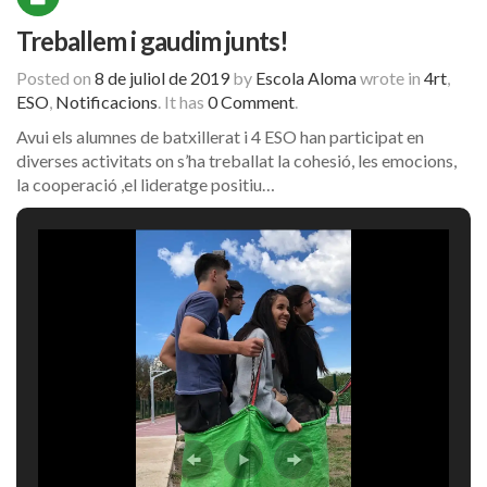
Treballem i gaudim junts!
Posted on
8 de juliol de 2019
by
Escola Aloma
wrote in
4rt
,
ESO
,
Notificacions
.
It has
0 Comment
.
Avui els alumnes de batxillerat i 4 ESO han participat en
diverses activitats on s’ha treballat la cohesió, les emocions,
la cooperació ,el lideratge positiu…