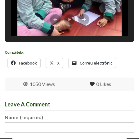
Compártelo:
Facebook
X
Correu electrònic
1050 Views
0
Likes
Leave A Comment
Name
(required)