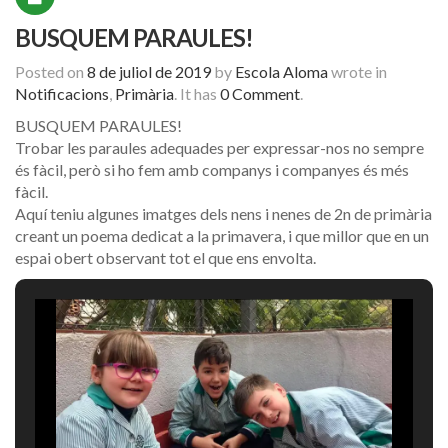
BUSQUEM PARAULES!
Posted on
8 de juliol de 2019
by
Escola Aloma
wrote in
Notificacions
,
Primària
.
It has
0 Comment
.
BUSQUEM PARAULES!
Trobar les paraules adequades per expressar-nos no sempre
és fàcil, però si ho fem amb companys i companyes és més
fàcil.
Aquí teniu algunes imatges dels nens i nenes de 2n de primària
creant un poema dedicat a la primavera, i que millor que en un
espai obert observant tot el que ens envolta.