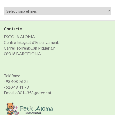
Arxiu
de
notícies
Contacte
ESCOLA ALOMA
Centre Integrat d'Ensenyament
Carrer Torrent Can Piquer s/n
08016 BARCELONA
Telèfons:
· 93 408 76 25
· 620 48 41 73
Email: a8014358@xtec.cat