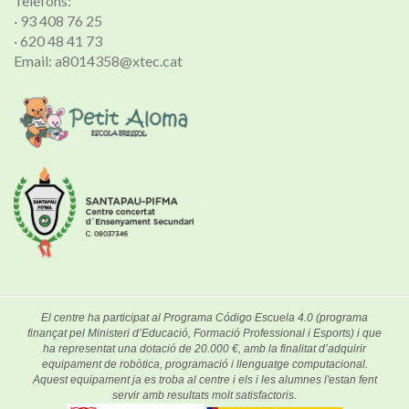
Telèfons:
· 93 408 76 25
· 620 48 41 73
Email: a8014358@xtec.cat
El centre ha participat al Programa Código Escuela 4.0 (programa
finançat pel Ministeri d’Educació, Formació Professional i Esports) i que
ha representat una dotació de 20.000 €, amb la finalitat d’adquirir
equipament de robòtica, programació i llenguatge computacional.
Aquest equipament ja es troba al centre i els i les alumnes l'estan fent
servir amb resultats molt satisfactoris.