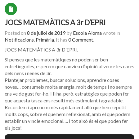
JOCS MATEMÀTICS A 3r D’EPRI
Posted on
8 de juliol de 2019
by
Escola Aloma
wrote in
Notificacions
,
Primària
.
It has
0 Comment
.
JOCS MATEMÀTICS A 3r D’EPRI.
Si penseu que les matemàtiques no poden ser ben
entretingudes, esperem que canvieu d’opinió al veure les cares
dels nens i nenes de 3r.
Plantejar problemes, buscar solucions, aprendre coses
noves… consumeix molta energia, molt de temps i no sempre
ens ve de gust fer-ho. Hi ha, però, estratègies que poden fer
que aquesta tasca ens resulti més estimulant i agradable.
Recordem i aprenem més ràpidament allò que hem repetit
molts cops, sobre el que hem reflexionat, amb el que podem
establir un vincle emocional…. I tot això és el que poden fer
els jocs!