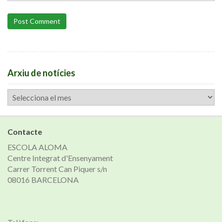
Post Comment
Arxiu de notícies
Arxiu
de
notícies
Contacte
ESCOLA ALOMA
Centre Integrat d'Ensenyament
Carrer Torrent Can Piquer s/n
08016 BARCELONA