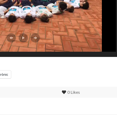
trònic
0
Likes