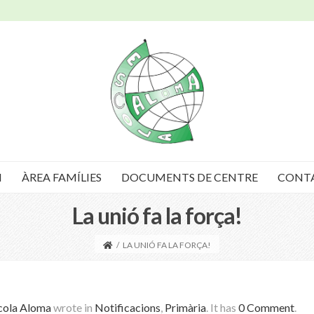
I
ÀREA FAMÍLIES
DOCUMENTS DE CENTRE
CONT
La unió fa la força!
/
LA UNIÓ FA LA FORÇA!
cola Aloma
wrote in
Notificacions
,
Primària
.
It has
0 Comment
.