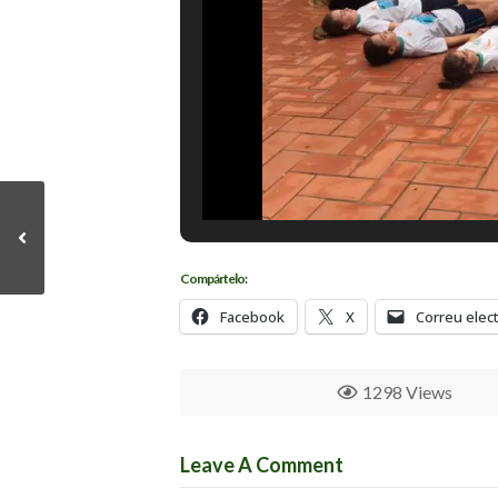
Compártelo:
Facebook
X
Correu elec
1298 Views
Leave A Comment