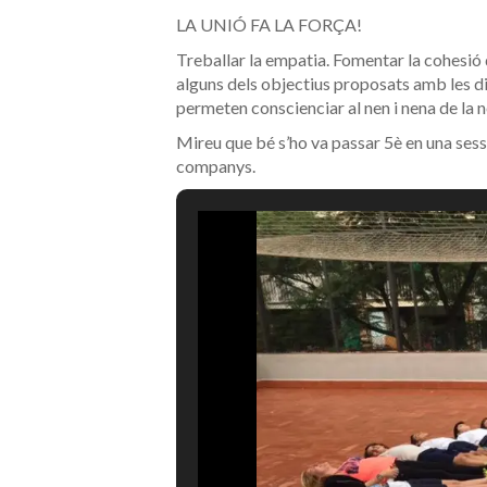
LA UNIÓ FA LA FORÇA!
Treballar la empatia. Fomentar la cohesió 
alguns dels objectius proposats amb les di
permeten conscienciar al nen i nena de la n
Mireu que bé s’ho va passar 5è en una ses
companys.