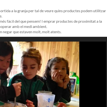
 sortida a la granja per tal de veure quins productes podem utilitzar
e.
més fàcil del que pensem! I emprar productes de proximitat a la
cooperar amb el medi ambient.
 negar que estaven molt, molt atents.