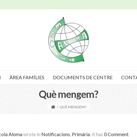
I
ÀREA FAMÍLIES
DOCUMENTS DE CENTRE
CONT
Què mengem?
/
QUÈ MENGEM?
cola Aloma
wrote in
Notificacions
,
Primària
.
It has
0 Comment
.