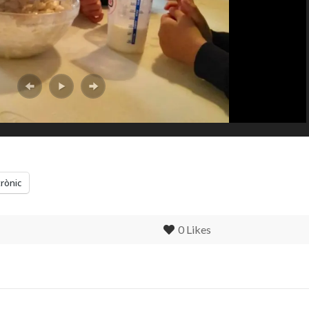
trònic
0
Likes