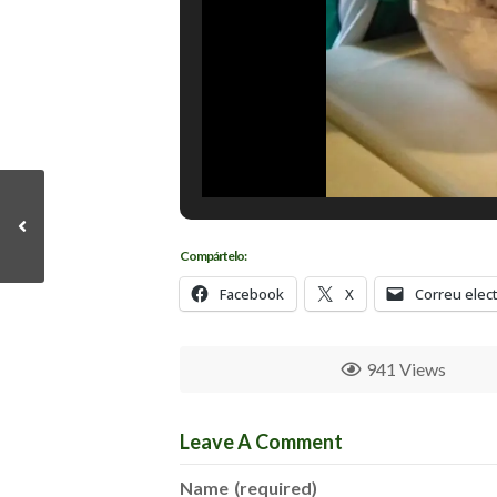
Compártelo:
Facebook
X
Correu elec
941 Views
Leave A Comment
Name
(required)