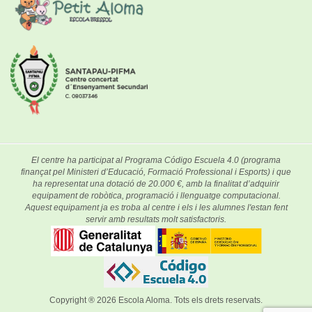
El centre ha participat al Programa Código Escuela 4.0 (programa
finançat pel Ministeri d’Educació, Formació Professional i Esports) i que
ha representat una dotació de 20.000 €, amb la finalitat d’adquirir
equipament de robòtica, programació i llenguatge computacional.
Aquest equipament ja es troba al centre i els i les alumnes l'estan fent
servir amb resultats molt satisfactoris.
Copyright ® 2026
Escola Aloma
. Tots els drets reservats.