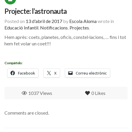
Projecte: l’astronauta
Posted on
13 d'abril de 2017
by
Escola Aloma
wrote in
Educació Infantil
,
Notificacions
,
Projectes
.
Hem après: coets, planetes, oficis, constel·lacions, … fins i tot
hem fet volar un coet!!!
Compártelo:
Facebook
X
Correu electrònic
1037 Views
0
Likes
Comments are closed.