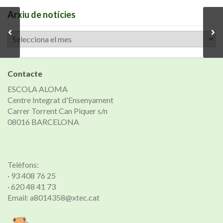
Arxiu de notícies
Arxiu
de
notícies
Contacte
ESCOLA ALOMA
Centre Integrat d'Ensenyament
Carrer Torrent Can Piquer s/n
08016 BARCELONA
Telèfons:
· 93 408 76 25
· 620 48 41 73
Email: a8014358@xtec.cat