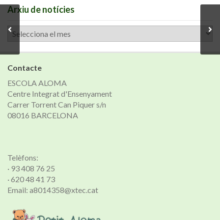
Arxiu de notícies
Arxiu
de
notícies
Contacte
ESCOLA ALOMA
Centre Integrat d'Ensenyament
Carrer Torrent Can Piquer s/n
08016 BARCELONA
Telèfons:
· 93 408 76 25
· 620 48 41 73
Email: a8014358@xtec.cat