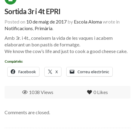
Sortida 3r i 4t EPRI
Posted on
10 de maig de 2017
by
Escola Aloma
wrote in
Notificacions
,
Primària
.
Amb 3r. i 4t., coneixem la vida de les vaques i acabem
elaborant un bon pastís de formatge.
We know the cow’s life and just to cook a good cheese cake.
Compártelo:
Facebook
X
Correu electrònic
1038 Views
0
Likes
Comments are closed.