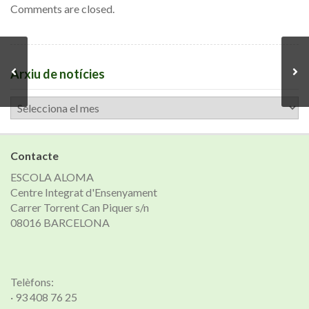
Comments are closed.
Arxiu de notícies
Arxiu
de
notícies
Contacte
ESCOLA ALOMA
Centre Integrat d'Ensenyament
Carrer Torrent Can Piquer s/n
08016 BARCELONA
Telèfons:
· 93 408 76 25