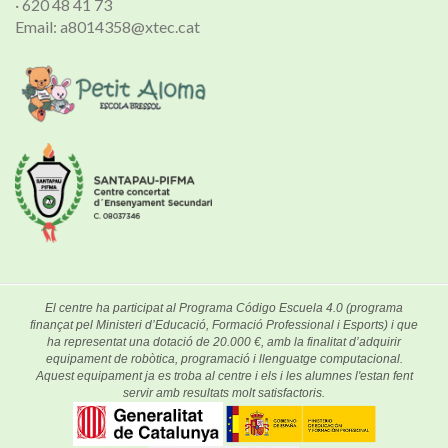
· 620 48 41 73
Email: a8014358@xtec.cat
El centre ha participat al Programa Código Escuela 4.0 (programa
finançat pel Ministeri d’Educació, Formació Professional i Esports) i que
ha representat una dotació de 20.000 €, amb la finalitat d’adquirir
equipament de robòtica, programació i llenguatge computacional.
Aquest equipament ja es troba al centre i els i les alumnes l'estan fent
servir amb resultats molt satisfactoris.