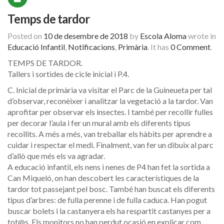
Temps de tardor
Posted on
10 de desembre de 2018
by
Escola Aloma
wrote in
Educació Infantil
,
Notificacions
,
Primària
.
It has
0 Comment
.
TEMPS DE TARDOR.
Tallers i sortides de cicle inicial i P.4.
C. Inicial de primària va visitar el Parc de la Guineueta per tal
d’observar, reconèixer i analitzar la vegetació a la tardor. Van
aprofitar per observar els insectes. I també per recollir fulles
per decorar l’aula i fer un mural amb els diferents tipus
recollits. A més a més, van treballar els hàbits per aprendre a
cuidar i respectar el medi. Finalment, van fer un dibuix al parc
d’allò que més els va agradar.
A edu
cació infantil, els nens i nenes de P4 han fet la sortida a
Can Miqueló, on han descobert les característiques de la
tardor tot passejant pel bosc. També han buscat els diferents
tipus d’arbres: de fulla perenne i de fulla caduca. Han pogut
buscar bolets i la castanyera els ha respartit castanyes per a
tot@s. Els monitors no han perdut ocasió en explicar com