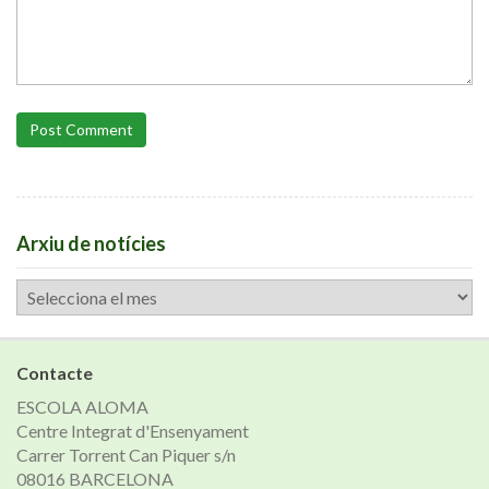
Post Comment
Arxiu de notícies
Arxiu
de
notícies
Contacte
ESCOLA ALOMA
Centre Integrat d'Ensenyament
Carrer Torrent Can Piquer s/n
08016 BARCELONA