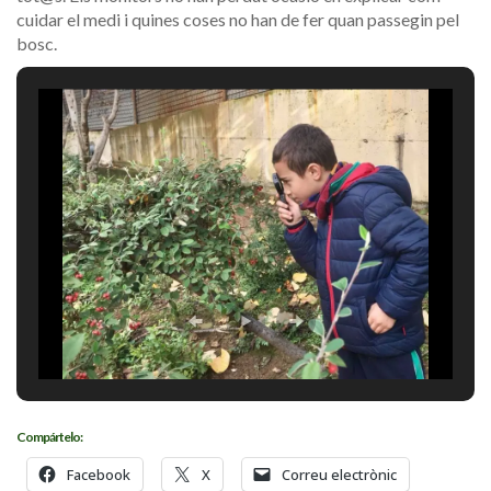
cuidar el medi i quines coses no han de fer quan passegin pel
bosc.
Compártelo:
Facebook
X
Correu electrònic