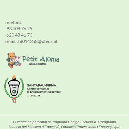
Telèfons:
· 93 408 76 25
· 620 48 41 73
Email: a8014358@xtec.cat
El centre ha participat al Programa Código Escuela 4.0 (programa
finançat pel Ministeri d’Educació, Formació Professional i Esports) i que