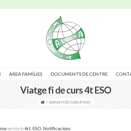
I
ÀREA FAMÍLIES
DOCUMENTS DE CENTRE
CONT
Viatge fi de curs 4t ESO
/
VIATGE FI DE CURS 4T ESO
oma
wrote in
4rt
,
ESO
,
Notificacions
.