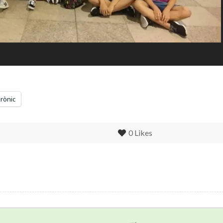
trònic
0
Likes