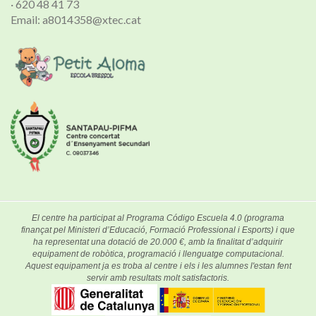
· 620 48 41 73
Email: a8014358@xtec.cat
El centre ha participat al Programa Código Escuela 4.0 (programa
finançat pel Ministeri d’Educació, Formació Professional i Esports) i que
ha representat una dotació de 20.000 €, amb la finalitat d’adquirir
equipament de robòtica, programació i llenguatge computacional.
Aquest equipament ja es troba al centre i els i les alumnes l'estan fent
servir amb resultats molt satisfactoris.