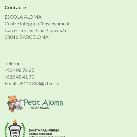
Contacte
ESCOLA ALOMA
Centre Integrat d'Ensenyament
Carrer Torrent Can Piquer s/n
08016 BARCELONA
Telèfons:
· 93 408 76 25
· 620 48 41 73
Email: a8014358@xtec.cat