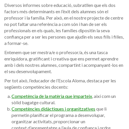
Diversos informes sobre educació, subratllen que els dos
factors més determinants en l’èxit dels alumnes són el
professor i la família. Per això, en el nostre projecte de centre
no pot faltar una referència a com són i han de ser els
professionals en els quals, les famílies dipositin la seva
confiança per a ser les persones que ajudin els seus fills i filles,
a formar-se.
Entenem que ser mestra/e o professor/a, és una tasca
enriquidora, gratificant i creativa que ens permet aprendre
amb i dels nostres alumnes, compartint i acompanyant-los en
el seu desenvolupament.
Per tot això, l’educador de l’Escola Aloma, destaca per les
següents competències docents:
Competència de la matèria que imparteix
, així com un
sòlid bagatge cultural.
Competències didàctiques i organitzatives
que li
permetin planificar el programa a desenvolupar,
organitzar activitats, proporcionar un
context d’aprenentatge a l’aula de confiança i ordre,