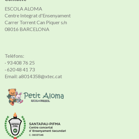
ESCOLA ALOMA
Centre Integrat d'Ensenyament
Carrer Torrent Can Piquer s/n
08016 BARCELONA
Telèfons:
· 93 408 76 25
· 620 48 41 73
Email: a8014358@xtec.cat