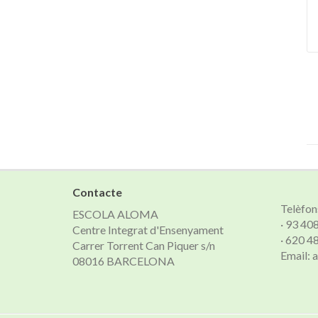
Contacte
Telèfon
ESCOLA ALOMA
· 93 40
Centre Integrat d'Ensenyament
· 620 4
Carrer Torrent Can Piquer s/n
Email:
08016 BARCELONA