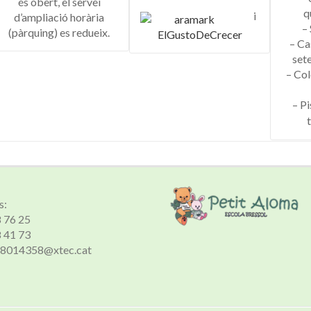
és obert, el servei
q
i
d’ampliació horària
–
(pàrquing) es redueix.
ElGustoDeCrecer
– Cas
sete
– Col
– Pi
s:
8 76 25
8 41 73
 a8014358@xtec.cat