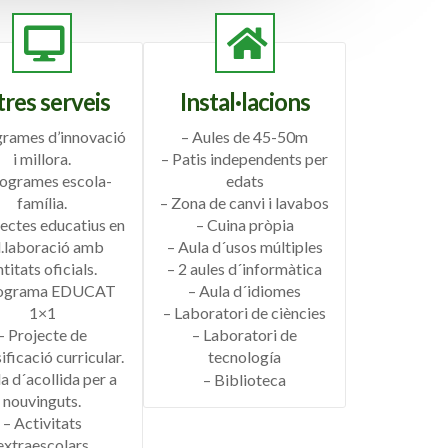
tres serveis
Instal·lacions
grames d’innovació
– Aules de 45-50m
i millora.
– Patis independents per
rogrames escola-
edats
família.
– Zona de canvi i lavabos
jectes educatius en
– Cuina pròpia
l.laboració amb
– Aula d´usos múltiples
titats oficials.
– 2 aules d´informàtica
rograma EDUCAT
– Aula d´idiomes
1×1
– Laboratori de ciències
– Projecte de
– Laboratori de
ificació curricular.
tecnología
a d´acollida per a
– Biblioteca
nouvinguts.
– Activitats
extraescolars