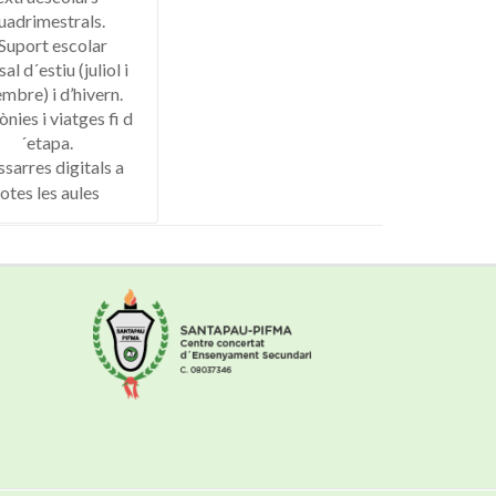
uadrimestrals.
 Suport escolar
al d´estiu (juliol i
mbre) i d’hivern.
ònies i viatges fi d
´etapa.
ssarres digitals a
totes les aules