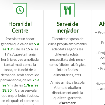
Horari del
Servei de
Al
Centre
menjador
– Pro
L’escola té un horari
El centre disposa de
– P
general que va de les
9 a
cuina pròpia amb menús
les 13h
i de les
15 a les
adaptats segons les
– Pro
17h
. Aquesta franja
diferents edats i
co
horària es veu ampliada
necessitats dels nens-
en
tant al matí com a la
nenes (dietes, al.lèrgies,
– P
tarda, en funció de la
intoleràncies
demanda, amb servei de
alimentàries, etc).
permanència, de les
7h a
A més a més, a Escola
divers
les 9h
i de les
17h a les
Aloma treballem
– Aul
18:30h
. Cal assenyalar
directament amb la
que en períodes festius,
qualitat i garantia
en els quals el centre no
d’
Aramark