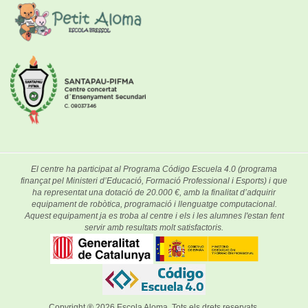
El centre ha participat al Programa Código Escuela 4.0 (programa
finançat pel Ministeri d’Educació, Formació Professional i Esports) i que
ha representat una dotació de 20.000 €, amb la finalitat d’adquirir
equipament de robòtica, programació i llenguatge computacional.
Aquest equipament ja es troba al centre i els i les alumnes l'estan fent
servir amb resultats molt satisfactoris.
Copyright ® 2026
Escola Aloma
. Tots els drets reservats.