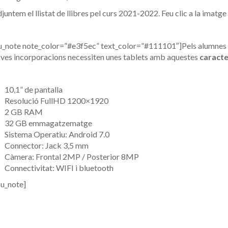
juntem el llistat de llibres pel curs 2021-2022. Feu clic a la imatge 
u_note note_color=”#e3f5ec” text_color=”#111101″]Pels alumnes 
ves incorporacions necessiten unes tablets amb aquestes
caracte
10,1” de pantalla
Resolució FullHD 1200×1920
2 GB RAM
32 GB emmagatzematge
Sistema Operatiu: Android 7.0
Connector: Jack 3,5 mm
Càmera: Frontal 2MP / Posterior 8MP
Connectivitat: WIFI i bluetooth
su_note]