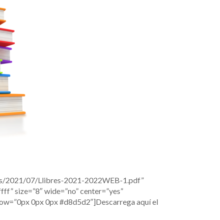
ads/2021/07/Llibres-2021-2022WEB-1.pdf”
ff” size=”8″ wide=”no” center=”yes”
adow=”0px 0px 0px #d8d5d2″]Descarrega aquí el