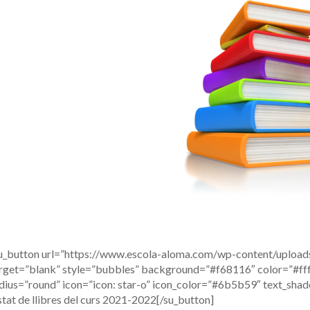
u_button url=”https://www.escola-aloma.com/wp-content/uplo
rget=”blank” style=”bubbles” background=”#f68116″ color=”#ffff
dius=”round” icon=”icon: star-o” icon_color=”#6b5b59″ text_sh
istat de llibres del curs 2021-2022[/su_button]