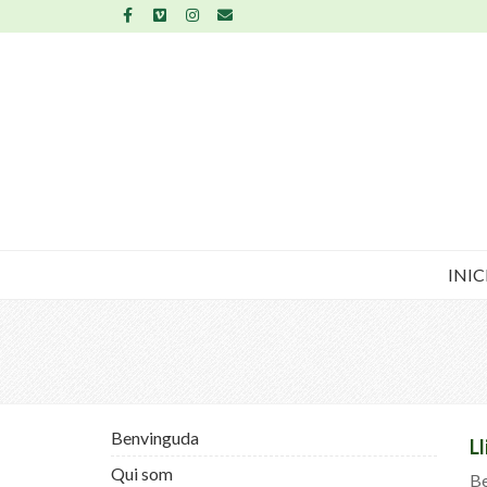
INIC
Benvinguda
L
Qui som
Be