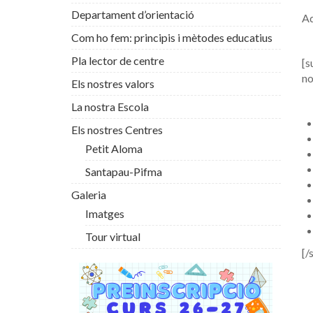
Departament d’orientació
Ad
Com ho fem: principis i mètodes educatius
Pla lector de centre
[s
no
Els nostres valors
La nostra Escola
Els nostres Centres
Petit Aloma
Santapau-Pifma
Galeria
Imatges
Tour virtual
[/