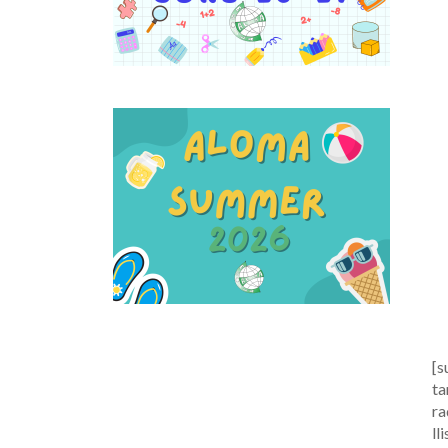
[s
ta
ra
ll