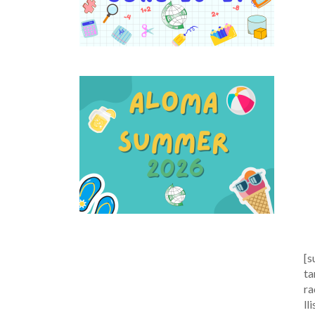
[s
ta
ra
ll