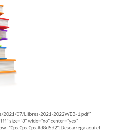
ads/2021/07/Llibres-2021-2022WEB-1.pdf”
ff” size=”8″ wide=”no” center=”yes”
adow=”0px 0px 0px #d8d5d2″]Descarrega aquí el