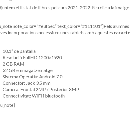
juntem el llistat de llibres pel curs 2021-2022. Feu clic a la imatge 
u_note note_color=”#e3f5ec” text_color=”#111101″]Pels alumnes 
ves incorporacions necessiten unes tablets amb aquestes
caracte
10,1” de pantalla
Resolució FullHD 1200×1920
2 GB RAM
32 GB emmagatzematge
Sistema Operatiu: Android 7.0
Connector: Jack 3,5 mm
Càmera: Frontal 2MP / Posterior 8MP
Connectivitat: WIFI i bluetooth
su_note]