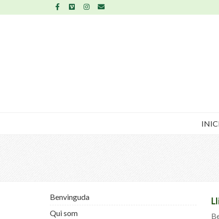
INIC
Benvinguda
L
Qui som
Be