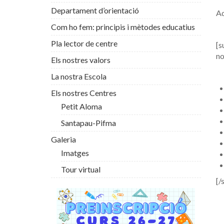
Departament d’orientació
Ad
Com ho fem: principis i mètodes educatius
Pla lector de centre
[s
no
Els nostres valors
La nostra Escola
Els nostres Centres
Petit Aloma
Santapau-Pifma
Galeria
Imatges
Tour virtual
[/