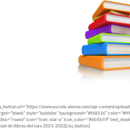
u_button url=”https://www.escola-aloma.com/wp-content/uplo
rget=”blank” style=”bubbles” background=”#f68116″ color=”#ffff
dius=”round” icon=”icon: star-o” icon_color=”#6b5b59″ text_sh
istat de llibres del curs 2021-2022[/su_button]