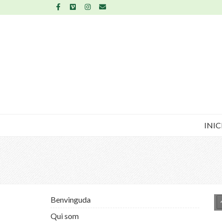
INIC
Benvinguda
Qui som