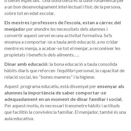
o dietes especials. Una bona dieta és la base fonamental per
a un bon desenvolupament intel·lectual i físic de la persona,
sobre tot en edat escolar.
Els mestres i professors de l’escola, estan a càrrec del
menjador
per atendre les necessitats dels alumnes i
convertir aquest servei en una activitat formativa. Se’ls
ensenya a comportar-se a taula amb educació, a no cridar
mentre es menja, a acabar-se tot el menjar, a reconèixer les
propietats i beneficis dels aliments…..
Dinar amb educació:
la bona educació a taula consolida
hàbits diaris que reforcen l’equilibri personal, la capacitat de
relació social, les “bones maneres” i la higiene.
Aquest programa educatiu, està dissenyat per
ensenyar als
alumnes la importància de saber comportar-se
adequadament en un moment de dinar familiar i social.
Per aquest motiu, és necessari transmetre hàbits i actituds
que facilitin la convivència familiar. El menjador, també és una
aula educativa.