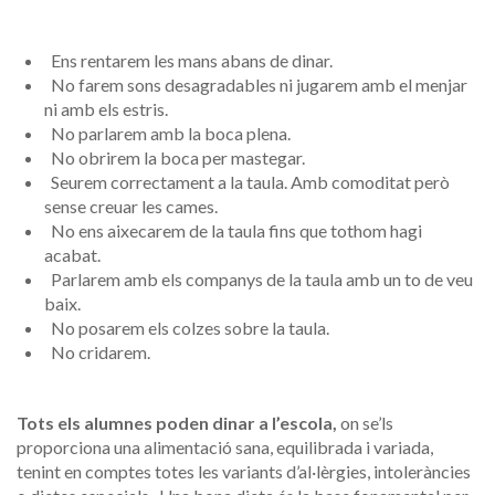
Ens rentarem les mans abans de dinar.
No farem sons desagradables ni jugarem amb el menjar
ni amb els estris.
No parlarem amb la boca plena.
No obrirem la boca per mastegar.
Seurem correctament a la taula. Amb comoditat però
sense creuar les cames.
No ens aixecarem de la taula fins que tothom hagi
acabat.
Parlarem amb els companys de la taula amb un to de veu
baix.
No posarem els colzes sobre la taula.
No cridarem.
Tots els alumnes poden dinar a l’escola,
on se’ls
proporciona una alimentació sana, equilibrada i variada,
tenint en comptes totes les variants d’al·lèrgies, intoleràncies