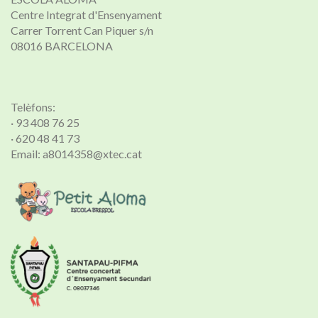
Centre Integrat d'Ensenyament
Carrer Torrent Can Piquer s/n
08016 BARCELONA
Telèfons:
· 93 408 76 25
· 620 48 41 73
Email: a8014358@xtec.cat