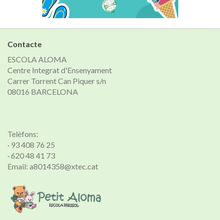
Contacte
ESCOLA ALOMA
Centre Integrat d'Ensenyament
Carrer Torrent Can Piquer s/n
08016 BARCELONA
Telèfons:
· 93 408 76 25
· 620 48 41 73
Email: a8014358@xtec.cat