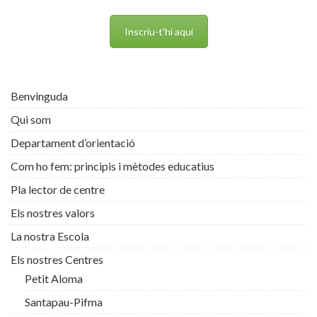
Inscriu-t'hi aquí
Benvinguda
Qui som
Departament d’orientació
Com ho fem: principis i mètodes educatius
Pla lector de centre
Els nostres valors
La nostra Escola
Els nostres Centres
Petit Aloma
Santapau-Pifma