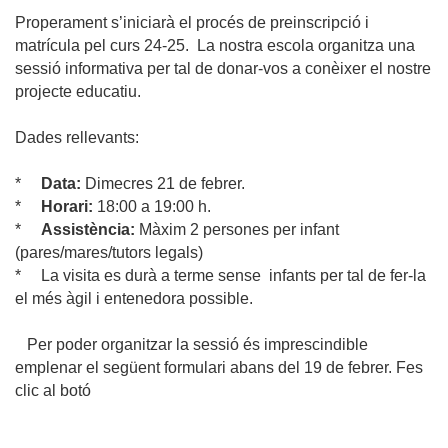
Properament s’iniciarà el procés de preinscripció i
matrícula pel curs 24-25. La nostra escola organitza una
sessió informativa per tal de donar-vos a conèixer el nostre
projecte educatiu.
Dades rellevants:
*
Data:
Dimecres 21 de febrer.
*
Horari:
18:00 a 19:00 h.
*
Assistència:
Màxim 2 persones per infant
(pares/mares/tutors legals)
*
La visita es durà a terme sense infants per tal de fer-la
el més àgil i entenedora possible.
Per poder organitzar la sessió és imprescindible
emplenar el següent formulari
abans del 19 de febrer. Fes
clic al botó