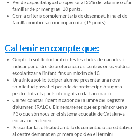
Per discapacitat igual o superior al 33% de l’alumne o d’un
familiar de primer grau: 10 punts.
Com a criteris complementaris de desempat, hi ha el de
família nombrosa o monoparental (15 punts).
Cal tenir en compte que:
Omplir la sol·licitud amb totes les dades demanades i
indicar per ordre de preferència els centres on es voldria
escolaritzar a l’infant, fins un màxim de 10.
Una única sol·licitud per alumne, presentar una nova
sol•licitud passat el període de preinscripció suposa
perdre tots els punts obtinguts en la baremació
Cal fer constar l’identificador de l’alumne del Registre
d’alumnes (RALC). Els nens/nenes que es preinscriuen a
P3 o que són nous en el sistema educatiu de Catalunya
encara no en tenen.
Presentar la sol·licitud amb la documentació acreditativa
al centre demanat en primera opció en el termini