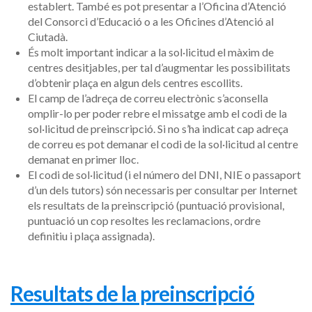
establert. També es pot presentar a l’Oficina d’Atenció
del Consorci d’Educació o a les Oficines d’Atenció al
Ciutadà.
És molt important indicar a la sol·licitud el màxim de
centres desitjables, per tal d’augmentar les possibilitats
d’obtenir plaça en algun dels centres escollits.
El camp de l’adreça de correu electrònic s’aconsella
omplir-lo per poder rebre el missatge amb el codi de la
sol·licitud de preinscripció. Si no s’ha indicat cap adreça
de correu es pot demanar el codi de la sol·licitud al centre
demanat en primer lloc.
El codi de sol·licitud (i el número del DNI, NIE o passaport
d’un dels tutors) són necessaris per consultar per Internet
els resultats de la preinscripció (puntuació provisional,
puntuació un cop resoltes les reclamacions, ordre
definitiu i plaça assignada).
Resultats de la preinscripció