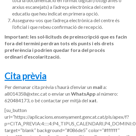
tota la documentació en format digital (fotografies o
arxius escanejats) a l’adreça electrònica del centre
educatiu que heu indicat en primera opció.
Assegureu-vos que l’adreça electrònica del centre és
l’oficial i que rebeu confirmació de recepció.
Important: les sol·licituds de preinscripció que es facin
fora del termini perdran
tots els punts i els drets
preferència i podrien quedar fora del procés
ordinari
d’escolarització.
Cita prèvia
Per demanar cita prèvia s’haurà d’enviar un
mail
a:
a8014358@xtec.cat o enviar un
WhatsApp
al número:
620484173, o bé contactar per mitjà del
xat
.
[su_button
url=”https://aplicacions.ensenyament.gencat.cat/pls/apex/f?
p=CITA_PREVIA:4::::4:P4_TIPUS_CALENDARI,P4_DOMINI:0
target=”blank” background=”#086de5″ color=”#ffffff”