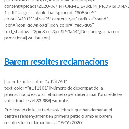
content/uploads/2020/06/INFORME_BAREM_PROVISIONA
1.pdf” target=”blank” background=”#086de5″
color=”#ffffff” size=”5″ center=”yes” radius=”round”
icon=”icon: download” icon_color=”#ed7d06″
text_shadow=”3px 3px -3px #f53a44″]Descarregar barem
provisional[/su_button]
Barem resoltes reclamacions
[su_note note_color=”#42d76d”
text_color=”#111101″]Número de desempat de la
preinscripció escolar: el número per determinar l’ordre de les
sol·licituds és el
33.386
[/su_note]
Publicació de la llista de sol·licituds que han demanat el
centre i l’ensenyament en primera petició amb el barem
resoltes les reclamacions a 09/06/2020