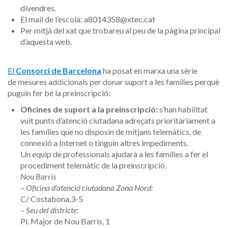
divendres.
El mail de l’escola: a8014358@xtec.cat
Per mitjà del xat que trobareu al peu de la pàgina principal
d’aquesta web.
El
Consorci de Barcelona
ha posat en marxa una sèrie
de mesures addicionals per donar suport a les famílies perquè
puguin fer bé la preinscripció:
Oficines de suport a la preinscripció:
s’han habilitat
vuit punts d’atenció ciutadana adreçats prioritàriament a
les famílies que no disposin de mitjans telemàtics, de
connexió a Internet o tinguin altres impediments.
Un equip de professionals ajudarà a les famílies a fer el
procediment telemàtic de la preinscripció.
Nou Barris
–
Oficina d’atenció ciutadana Zona Nord:
C/ Costabona,3-5
–
Seu del districte:
Pl. Major de Nou Barris, 1