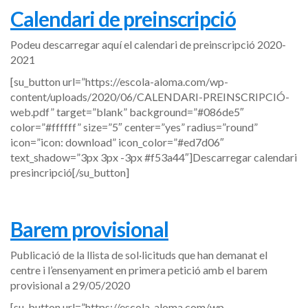
Calendari de preinscripció
Podeu descarregar aquí el calendari de preinscripció 2020-
2021
[su_button url=”https://escola-aloma.com/wp-
content/uploads/2020/06/CALENDARI-PREINSCRIPCIÓ-
web.pdf” target=”blank” background=”#086de5″
color=”#ffffff” size=”5″ center=”yes” radius=”round”
icon=”icon: download” icon_color=”#ed7d06″
text_shadow=”3px 3px -3px #f53a44″]Descarregar calendari
presincripció[/su_button]
Barem provisional
Publicació de la llista de sol·licituds que han demanat el
centre i l’ensenyament en primera petició amb el barem
provisional a 29/05/2020
[su_button url=”https://escola-aloma.com/wp-