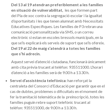
Del 13 al 19 atendran preferiblement a les famílies
en situació de vulnerabilitat,
les que formen part
del Pla de xoc contra la segregació escolar i la igualtat
d’oportunitats i les que tenen alumnat amb Necessitats
Educatives Específiques. Les famílies de P3 rebran una
comunicació personalitzada via SMS, o un correu
electrònic si estan en escoles bressols municipals, en la
que se’ls explicarà els serveis de suport que se’ls ofereix.
Del 19 al 22 de maig s’atendrà a totes les famílies
que s’hi adrecin.
Aquest servei d’atenció ciutadana, funcionarà únicament
amb cita prèvia trucant al telèfon: 935511000. L’horari
d’atenció a les famílies serà de 9.00 h a 13.30 h.
Servei d’assistència telefònica
: han reforçat la
centraleta del Consorci d’Educació per garantir que en el
cas de dubtes, problemes o dificultats en el moment de
fer la tramitació telemàtica de la preinscripció, totes les
famílies puguin rebre suport telefònic trucant al
telèfon: 935511000, de 9.00 h a 13.30 h.