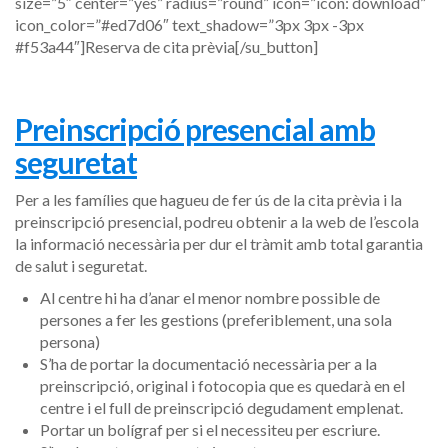
size=”5″ center=”yes” radius=”round” icon=”icon: download”
icon_color=”#ed7d06″ text_shadow=”3px 3px -3px
#f53a44″]Reserva de cita prèvia[/su_button]
Preinscripció presencial amb
seguretat
Per a les famílies que hagueu de fer ús de la cita prèvia i la
preinscripció presencial, podreu obtenir a la web de l’escola
la informació necessària per dur el tràmit amb total garantia
de salut i seguretat.
Al centre hi ha d’anar el menor nombre possible de
persones a fer les gestions (preferiblement, una sola
persona)
S’ha de portar la documentació necessària per a la
preinscripció, original i fotocopia que es quedarà en el
centre i el full de preinscripció degudament emplenat.
Portar un bolígraf per si el necessiteu per escriure.