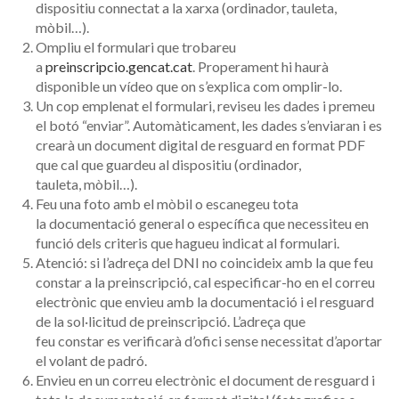
dispositiu connectat a la xarxa (ordinador, tauleta,
mòbil…).
Ompliu el formulari que trobareu
a
preinscripcio.gencat.cat
. Properament hi haurà
disponible un vídeo que on s’explica com omplir-lo.
Un cop emplenat el formulari, reviseu les dades i premeu
el botó “enviar”. Automàticament, les dades s’enviaran i es
crearà un document digital de resguard en format PDF
que cal que guardeu al dispositiu (ordinador,
tauleta, mòbil…).
Feu una foto amb el mòbil o escanegeu tota
la documentació general o específica que necessiteu en
funció dels criteris que hagueu indicat al formulari.
Atenció: si l’adreça del DNI no coincideix amb la que feu
constar a la preinscripció, cal especificar-ho en el correu
electrònic que envieu amb la documentació i el resguard
de la sol·licitud de preinscripció. L’adreça que
feu constar es verificarà d’ofici sense necessitat d’aportar
el volant de padró.
Envieu en un correu electrònic el document de resguard i