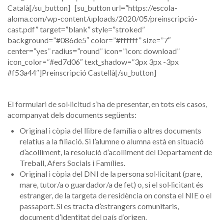
Català[/su_button] [su_button url=”https://escola-
aloma.com/wp-content/uploads/2020/05/preinscripció-
cast.pdf” target=”blank” style=”stroked”
background=”#086de5″ color=”#ffffff” size=”7″
center=”yes” radius=”round” icon=”icon: download”
icon_color=”#ed7d06″ text_shadow=”3px 3px -3px
#f53a44″]Preinscripció Castellà[/su_button]
El formulari de sol·licitud s’ha de presentar, en tots els casos,
acompanyat dels documents següents:
Original i còpia del llibre de família o altres documents
relatius a la filiació. Si l’alumne o alumna està en situació
d’acolliment, la resolució d’acolliment del Departament de
Treball, Afers Socials i Famílies.
Original i còpia del DNI de la persona sol·licitant (pare,
mare, tutor/a o guardador/a de fet) o, si el sol·licitant és
estranger, de la targeta de residència on consta el NIE o el
passaport. Si es tracta d’estrangers comunitaris,
document d’identitat del país d’origen.