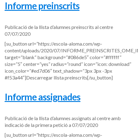
Informe preinscrits
Publicació de la llista d’alumnes preinscrits al centre
07/07/2020
[su_button url=”https://escola-aloma.com/wp-
content/uploads/2020/07/INFORME_PREINSCRITES_OME
target=”blank” background=”#086de5″ color=”#ffffff”
size=”5″ center=”yes” radius=”round” icon=”icon: download”
icon_color=”#ed7d06″ text_shadow=”3px 3px -3px
#f53a44″]Descarregar llista preinscrits[/su_button]
Informe assignades
Publicació de la llista d’alumnes assignats al centre amb
indicació de la primera petició a 07/07/2020
[su_button url=”https://escola-aloma.com/wp-