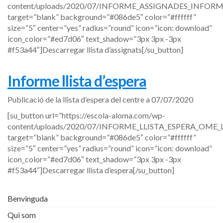
content/uploads/2020/07/INFORME_ASSIGNADES_INFORM
target=”blank” background=”#086de5″ color=”#ffffff”
size=”5″ center=”yes” radius=”round” icon=”icon: download”
icon_color=”#ed7d06″ text_shadow=”3px 3px -3px
#f53a44″]Descarregar llista d’assignats[/su_button]
Informe llista d’espera
Publicació de la llista d’espera del centre a 07/07/2020
[su_button url=”https://escola-aloma.com/wp-
content/uploads/2020/07/INFORME_LLISTA_ESPERA_OME_L
target=”blank” background=”#086de5″ color=”#ffffff”
size=”5″ center=”yes” radius=”round” icon=”icon: download”
icon_color=”#ed7d06″ text_shadow=”3px 3px -3px
#f53a44″]Descarregar llista d’espera[/su_button]
Benvinguda
Qui som