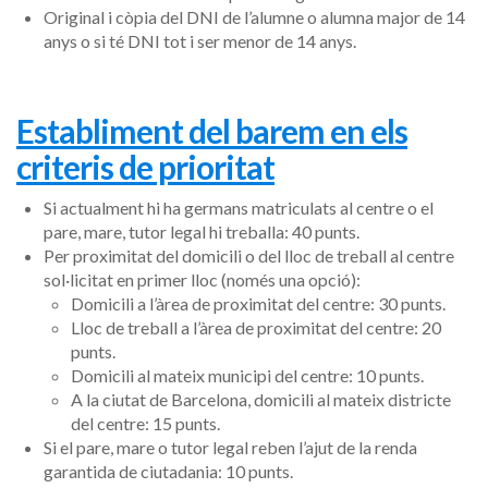
Original i còpia del DNI de l’alumne o alumna major de 14
anys o si té DNI tot i ser menor de 14 anys.
Establiment del barem en els
criteris de prioritat
Si actualment hi ha germans matriculats al centre o el
pare, mare, tutor legal hi treballa: 40 punts.
Per proximitat del domicili o del lloc de treball al centre
sol·licitat en primer lloc (només una opció):
Domicili a l’àrea de proximitat del centre: 30 punts.
Lloc de treball a l’àrea de proximitat del centre: 20
punts.
Domicili al mateix municipi del centre: 10 punts.
A la ciutat de Barcelona, domicili al mateix districte
del centre: 15 punts.
Si el pare, mare o tutor legal reben l’ajut de la renda
garantida de ciutadania: 10 punts.