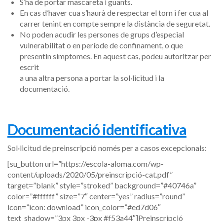
S’ha de portar mascareta i guants.
En cas d’haver cua s’haurà de respectar el torn i fer cua al
carrer tenint en compte sempre la distància de seguretat.
No poden acudir les persones de grups d’especial
vulnerabilitat o en període de confinament, o que
presentin símptomes. En aquest cas, podeu autoritzar per
escrit
a una altra persona a portar la sol·licitud i la
documentació.
Documentació identificativa
Sol·licitud de preinscripció només per a casos excepcionals:
[su_button url=”https://escola-aloma.com/wp-
content/uploads/2020/05/preinscripció-cat.pdf”
target=”blank” style=”stroked” background=”#40746a”
color=”#ffffff” size=”7″ center=”yes” radius=”round”
icon=”icon: download” icon_color=”#ed7d06″
text_shadow=”3px 3px -3px #f53a44″]Preinscripció