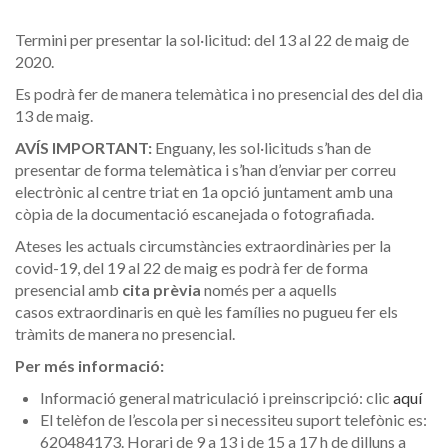
Termini per presentar la sol·licitud: del 13 al 22 de maig de
2020.
Es podrà fer de manera telemàtica i no presencial des del dia
13 de maig.
AVÍS IMPORTANT:
Enguany, les sol·licituds s’han de
presentar de forma telemàtica i s’han d’enviar per correu
electrònic al centre triat en 1a opció juntament amb una
còpia de la documentació escanejada o fotografiada.
Ateses les actuals circumstàncies extraordinàries per la
covid-19, del 19 al 22 de maig es podrà fer de forma
presencial amb
cita prèvia
només per a aquells
casos extraordinaris en què les famílies no pugueu fer els
tràmits de manera no presencial.
Per més informació:
Informació general matriculació i preinscripció: clic
aquí
El telèfon de l’escola per si necessiteu suport telefònic es:
620484173. Horari de 9 a 13 i de 15 a 17 h de dilluns a