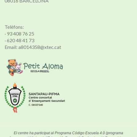
08016 BARCELONA
Telèfons:
· 93 408 76 25
· 620 48 41 73
Email: a8014358@xtec.cat
El centre ha participat al Programa Código Escuela 4.0 (programa