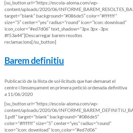
[su_button url=”https://escola-aloma.com/wp-
content/uploads/2020/06/INFORME_BAREM_RESOLTES_BA
target=”blank” background=”#086de5″ color=”#ffffff”
size=”5″ center=”yes” radius=”round” icon=”icon: download”
icon_color=”#ed7d06″ text_shadow=”3px 3px -3px
#f53a44″]Descarregar barem resoltes
reclamacions[/su_button]
Barem definitiu
Publicació de la llista de sol·licituds que han demanat el
centre i l’ensenyament en primera petició ordenada definitiva
a 11/06/2020
[su_button url=”https://escola-aloma.com/wp-
content/uploads/2020/06/INFORME_BAREM_DEFINITIU_
1.pdf” target=”blank” background=”#086de5″
color=”#ffffff” size=”5″ center=”yes” radius=”round”
icon=”icon: download” icon_color=”#ed7d06″