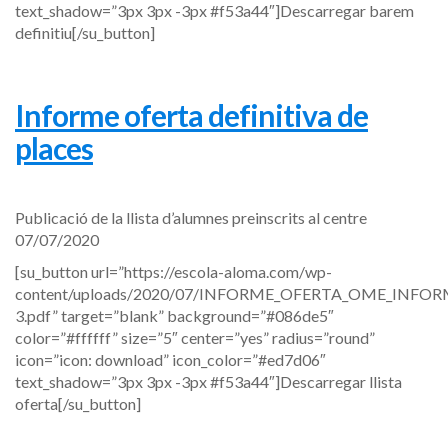
text_shadow=”3px 3px -3px #f53a44″]Descarregar barem
definitiu[/su_button]
Informe oferta definitiva de
places
Publicació de la llista d’alumnes preinscrits al centre
07/07/2020
[su_button url=”https://escola-aloma.com/wp-
content/uploads/2020/07/INFORME_OFERTA_OME_INFO
3.pdf” target=”blank” background=”#086de5″
color=”#ffffff” size=”5″ center=”yes” radius=”round”
icon=”icon: download” icon_color=”#ed7d06″
text_shadow=”3px 3px -3px #f53a44″]Descarregar llista
oferta[/su_button]