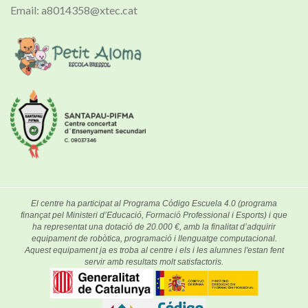
Email: a8014358@xtec.cat
El centre ha participat al Programa Código Escuela 4.0 (programa
finançat pel Ministeri d’Educació, Formació Professional i Esports) i que
ha representat una dotació de 20.000 €, amb la finalitat d’adquirir
equipament de robòtica, programació i llenguatge computacional.
Aquest equipament ja es troba al centre i els i les alumnes l'estan fent
servir amb resultats molt satisfactoris.