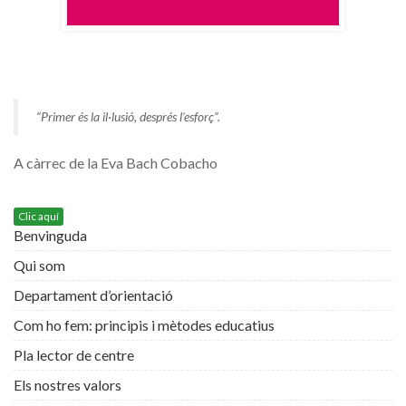
“Primer és la il·lusió, després l’esforç”.
A càrrec de la Eva Bach Cobacho
Clic aquí
Benvinguda
Qui som
Departament d’orientació
Com ho fem: principis i mètodes educatius
Pla lector de centre
Els nostres valors