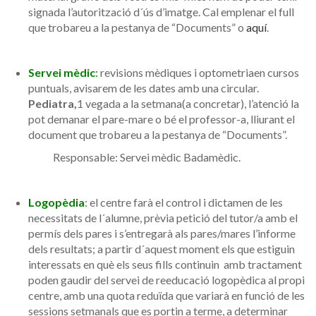
signada l’autorització d´ús d’imatge. Cal emplenar el full
que trobareu a la pestanya de “Documents” o
aquí
.
Servei mèdic
:
revisions mèdiques i optometriaen cursos
puntuals, avisarem de les dates amb una circular.
Pediatra,
1 vegada a la setmana(a concretar), l’atenció la
pot demanar el pare-mare o bé el professor-a, lliurant el
document que trobareu a la pestanya de “Documents”.
Responsable: Servei mèdic Badamèdic.
Logopèdia
: el centre farà el control i dictamen de les
necessitats de l´alumne, prèvia petició del tutor/a amb el
permís dels pares i s’entregarà als pares/mares l’informe
dels resultats; a partir d´aquest moment els que estiguin
interessats en què els seus fills continuin amb tractament
poden gaudir del servei de reeducació logopèdica al propi
centre, amb una quota reduïda que variarà en funció de les
sessions setmanals que es portin a terme, a determinar