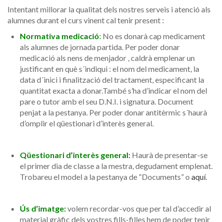
Intentant millorar la qualitat dels nostres serveis i atenció als
alumnes durant el curs vinent cal tenir present :
Normativa medicació
:
No es donarà cap medicament
als alumnes de jornada partida. Per poder donar
medicació als nens de menjador , caldrà emplenar un
justificant en què s´indiqui : el nom del medicament, la
data d´inici i finalització del tractament, especificant la
quantitat exacta a donar.També s’ha d’indicar el nom del
pare o tutor amb el seu D.N.I. i signatura. Document
penjat a la pestanya. Per poder donar antitèrmic s´haurà
d’omplir el qüestionari d’interès general.
Qüestionari d’interès general:
Haurà de presentar-se
el primer dia de classe a la mestra, degudament emplenat.
Trobareu el model a la pestanya de “Documents” o
aquí
.
Ús d’imatge:
volem recordar-vos que per tal d’accedir al
material gràfic dels vostres fills-filles hem de poder tenir