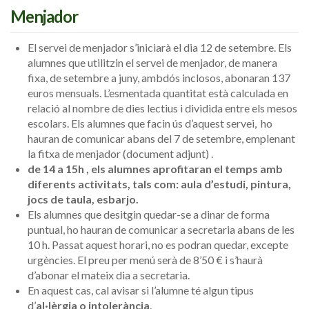
Menjador
El servei de menjador s’iniciarà el dia 12 de setembre. Els
alumnes que utilitzin el servei de menjador, de manera
fixa, de setembre a juny, ambdós inclosos, abonaran 137
euros mensuals. L’esmentada quantitat està calculada en
relació al nombre de dies lectius i dividida entre els mesos
escolars. Els alumnes que facin ús d’aquest servei, ho
hauran de comunicar abans del 7 de setembre, emplenant
la fitxa de menjador (document adjunt) .
de 14 a 15h , els alumnes aprofitaran el temps amb
diferents activitats, tals com: aula d’estudi, pintura,
jocs de taula, esbarjo.
Els alumnes que desitgin quedar-se a dinar de forma
puntual, ho hauran de comunicar a secretaria abans de les
10 h. Passat aquest horari, no es podran quedar, excepte
urgències. El preu per menú serà de 8’50 € i s’haurà
d’abonar el mateix dia a secretaria.
En aquest cas, cal avisar si l’alumne té algun tipus
d’
al·lèrgia o intolerància
.