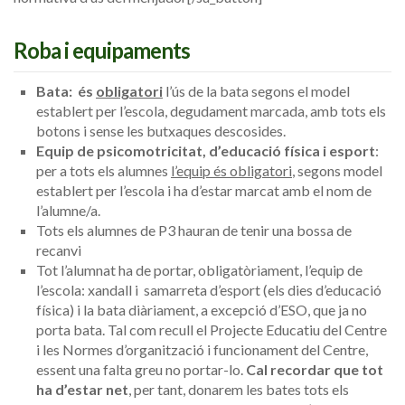
Roba i equipaments
Bata:
é
s
obligatori
l’ús de la bata segons el model
establert per l’escola, degudament marcada
, amb tots els
botons i sense les butxaques descosides.
Equip de psicomotricitat, d’educació física i esport
:
per a tots els alumnes
l’equip és obligatori
, segons model
establert per l’escola i ha d’estar marcat amb el nom de
l’alumne/a.
Tots els alumnes de P3 hauran de tenir una bossa de
recanvi
Tot l’alumnat ha de portar, obligatòriament, l’equip de
l’escola: xandall i samarreta d’esport (els dies d’educació
física) i la bata diàriament, a excepció d’ESO, que ja no
porta bata. Tal com recull el Projecte Educatiu del Centre
i les Normes d’organització i funcionament del Centre,
essent una falta greu no portar-lo.
Cal recordar que tot
ha d’estar net
, per tant, donarem les bates tots els