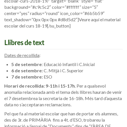
escolar-curs-2018-19/” target=”blank” style=”flat”
background=”#c9c5c2″ color=”#ffffff” size=”5″
center=”yes” radius=”round” icon_color=”#6b5b59″
text_shadow=”0px 0px 0px #d8d5d2″]Veure aquí el material
escolar del curs 18-19[/su_button]
Llibres de text
Dates de recollida
:
5 de setembre
: Educació Infantil i C.Inicial
6 de setembre:
C. Mitjà i C. Superior
7 de setembre:
ESO
Horari de recollida: 9-11h i 15-17h
. Per a qualsevol
anomalia relacionada amb el tema dels llibres hauran de venir
el 7 desetembrea la secretaria de 16-18h. Més tard d’aquesta
data no s’acceptaran reclamacions.
Pel que fa al material escolar que han de portar els alumnes,
des de 3r. de PRIMÀRIA fins a 4t. d’ESO, trobareu la
informació a l’espai de “Documents” dins de “l’ÀREA DE