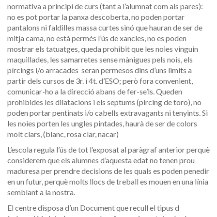
normativa a principi de curs (tant a l’alumnat com als pares):
no es pot portar la panxa descoberta, no poden portar
pantalons ni faldilles massa curtes sinó que hauran de ser de
mitja cama, no està permés l’ús de xancles, no es poden
mostrar els tatuatges, queda prohibit que les noies vinguin
maquillades, les samarretes sense mànigues pels nois, els
pírcings i/o arracades seran permesos dins d’uns limits a
partir dels cursos de 3r. i 4t. d’ESO; però fora convenient,
comunicar-ho a la direcció abans de fer-se’ls. Queden
prohibides les dilatacions i els septums (pircing de toro), no
poden portar pentinats i/o cabells extravagants ni tenyints. Si
les noies porten les ungles pintades, haurà de ser de colors
molt clars, (blanc, rosa clar, nacar)
L’escola regula l’ús de tot l’exposat al paràgraf anterior perquè
considerem que els alumnes d’aquesta edat no tenen prou
maduresa per prendre decisions de les quals es poden penedir
en un futur, perquè molts llocs de treball es mouen en una línia
semblant a la nostra.
El centre disposa d’un Document que recull el tipus d