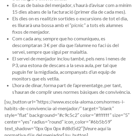
En cas de baixa del menjador, s’haurà d’avisar com a mínim
15 dies abans de la facturació (primer dia de cada mes).
Els dies on es realitzin sortides o excursions de tot el dia,
es lliurarà una bossa amb el “pícnic” a tots els alumnes
fixos de menjador.
Com cada any, sempre que ho comuniqueu, es
descomptaran 3 € per dia que l’alumne no faci ús del
servei, sempre que sigui per malaltia.
El servei de menjador inclou també, pels nens i nenes de
P3, una estona de descans a la seva aula, per tal que
puguin fer la migdiada, acompanyats d’un equip de
monitors que els vetlla.
L’hora de dinar, forma part de l’aprenentatge, per tant,
s’hauran de complir unes normes bàsiques de convivència.
[su_button url=”https://www.escola-aloma.com/normes-i-
habits-de-convivencia-al-menjador/” target=”blank”
style=”flat” background=”#c9c5c2″ color=”#ffffff” size=”5″
center=”yes” radius=”round” icon_color=”#6b5b59″
text_shadow=”0px 0px 0px #d8d5d2″]Veure aquí la
normativa d’ús del menjador[/su_button]