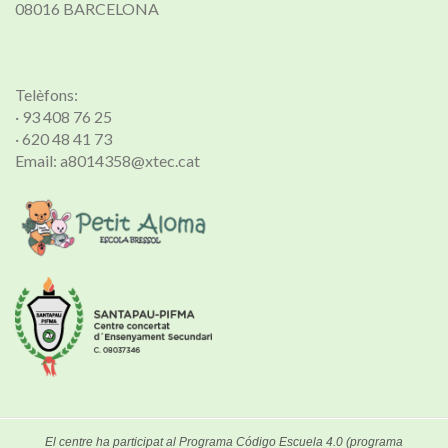
08016 BARCELONA
Telèfons:
· 93 408 76 25
· 620 48 41 73
Email: a8014358@xtec.cat
El centre ha participat al Programa Código Escuela 4.0 (programa