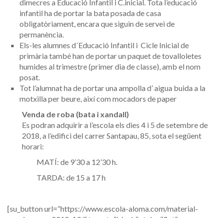
dimecres a Educació Infantil i C.inicial. Tota l’educació
infantil ha de portar la bata posada de casa
obligatòriament, encara que siguin de servei de
permanència.
Els-les alumnes d´Educació Infantil i Cicle Inicial de
primària també han de portar un paquet de tovalloletes
humides al trimestre (primer dia de classe), amb el nom
posat.
Tot l’alumnat ha de portar una ampolla d’ aigua buida a la
motxilla per beure, així com mocadors de paper
Venda de roba (bata i xandall)
Es podran adquirir a l’escola els dies 4 i 5 de setembre de
2018, a l’edifici del carrer Santapau, 85, sota el següent
horari:
MATÍ: de 9’30 a 12’30 h.
TARDA: de 15 a 17 h
[su_button url=”https://www.escola-aloma.com/material-