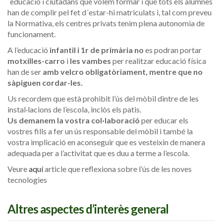
´educació i ciutadans que volem formar i que tots els alumnes
han de complir pel fet d´estar-hi matriculats i, tal com preveu
la Normativa, els centres privats tenim plena autonomia de
funcionament.
A l’educació
infantil i 1r de primària no
es podran portar
motxilles-carro
i
les vambes
per realitzar educació física
han de ser
amb velcro obligatòriament, mentre que no
sàpiguen cordar-les.
Us recordem que està prohibit l’ús del mòbil dintre de les
instal·lacions de l’escola, inclòs els patis.
Us demanem la vostra col·laboració
per educar els
vostres fills a fer un ús responsable del mòbil i també la
vostra implicació en aconseguir que es vesteixin de manera
adequada per a l’activitat que es duu a terme a l’escola.
Veure
aquí
article que reflexiona sobre l’ús de les noves
tecnologies
Altres aspectes d’interès general